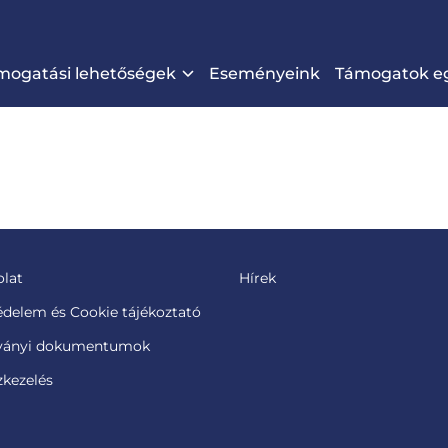
mogatási lehetőségek
Eseményeink
Támogatok eg
lat
Hírek
delem és Cookie tájékoztató
tványi dokumentumok
kezelés