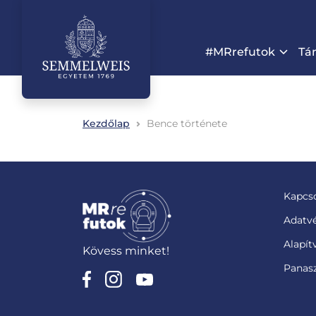
#MRrefutok
Tá
Kezdőlap
Bence története
Kapcso
Adatvé
Alapí
Kövess minket!
Panasz