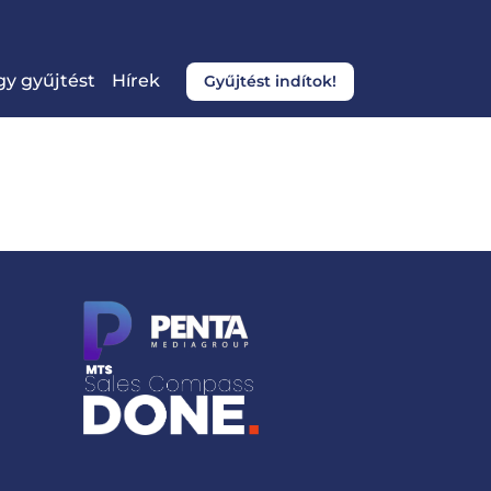
y gyűjtést
Hírek
Gyűjtést indítok!