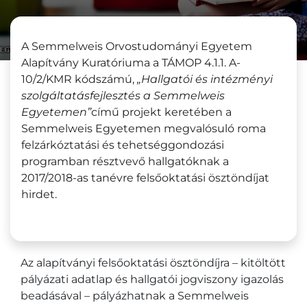
A Semmelweis Orvostudományi Egyetem
Alapítvány Kuratóriuma a TÁMOP 4.1.1. A-
10/2/KMR kódszámú,
„Hallgatói és intézményi
szolgáltatásfejlesztés a Semmelweis
Egyetemen”
című projekt keretében a
Semmelweis Egyetemen megvalósuló roma
felzárkóztatási és tehetséggondozási
programban résztvevő hallgatóknak a
2017/2018-as tanévre felsőoktatási ösztöndíjat
hirdet.
Az alapítványi felsőoktatási ösztöndíjra – kitöltött
pályázati adatlap és hallgatói jogviszony igazolás
beadásával – pályázhatnak a Semmelweis