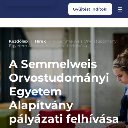
Gyűjtést indítok!
Kezdőlap
Hírek
A Semmelweis Orvostudományi
Egyetem Alapítvány pályázati felhívása
A Semmelweis
Orvostudományi
Egyetem
Alapítvány
pályázati felhívása