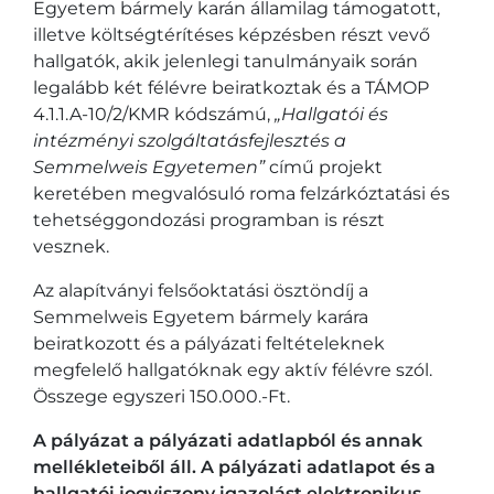
Egyetem bármely karán államilag támogatott,
illetve költségtérítéses képzésben részt vevő
hallgatók, akik jelenlegi tanulmányaik során
legalább két félévre beiratkoztak és a TÁMOP
4.1.1.A-10/2/KMR kódszámú,
„Hallgatói és
intézményi szolgáltatásfejlesztés a
Semmelweis Egyetemen”
című projekt
keretében megvalósuló roma felzárkóztatási és
tehetséggondozási programban is részt
vesznek.
Az alapítványi felsőoktatási ösztöndíj a
Semmelweis Egyetem bármely karára
beiratkozott és a pályázati feltételeknek
megfelelő hallgatóknak egy aktív félévre szól.
Összege egyszeri 150.000.-Ft.
A pályázat a pályázati adatlapból és annak
mellékleteiből áll. A pályázati adatlapot és a
hallgatói jogviszony igazolást elektronikus